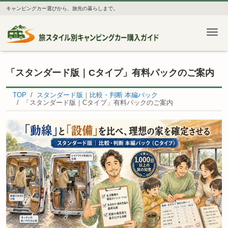
キャンピングカー選びから、旅先の暮らしまで。
Me
「スタンダード版｜Cタイプ」有料パックのご案内
TOP
スタンダード版｜比較・判断 本編パック
「スタンダード版｜Cタイプ」有料パックのご案内