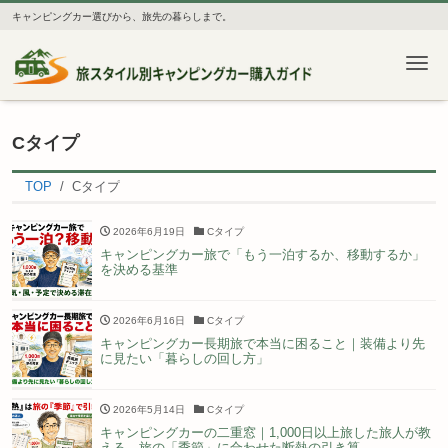
キャンピングカー選びから、旅先の暮らしまで。
Me
Cタイプ
TOP
Cタイプ
2026年6月19日
Cタイプ
キャンピングカー旅で「もう一泊するか、移動するか」
を決める基準
2026年6月16日
Cタイプ
キャンピングカー長期旅で本当に困ること｜装備より先
に見たい「暮らしの回し方」
2026年5月14日
Cタイプ
キャンピングカーの二重窓｜1,000日以上旅した旅人が教
える、旅の「季節」に合わせた断熱の引き算