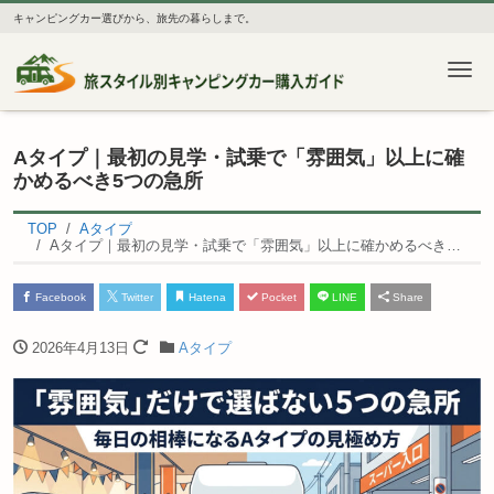
キャンピングカー選びから、旅先の暮らしまで。
Me
Aタイプ｜最初の見学・試乗で「雰囲気」以上に確
かめるべき5つの急所
TOP
Aタイプ
Aタイプ｜最初の見学・試乗で「雰囲気」以上に確かめるべき5つの急所
Facebook
Twitter
Hatena
Pocket
LINE
Share
2026年4月13日
Aタイプ