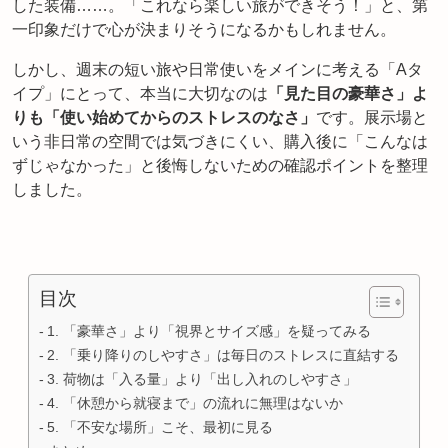
した装備……。「これなら楽しい旅ができそう！」と、第
一印象だけで心が決まりそうになるかもしれません。
しかし、週末の短い旅や日常使いをメインに考える「Aタ
イプ」にとって、本当に大切なのは
「見た目の豪華さ」よ
りも「使い始めてからのストレスのなさ」
です。展示場と
いう非日常の空間では気づきにくい、購入後に「こんなは
ずじゃなかった」と後悔しないための確認ポイントを整理
しました。
目次
1. 「豪華さ」より「視界とサイズ感」を疑ってみる
2. 「乗り降りのしやすさ」は毎日のストレスに直結する
3. 荷物は「入る量」より「出し入れのしやすさ」
4. 「休憩から就寝まで」の流れに無理はないか
5. 「不安な場所」こそ、最初に見る