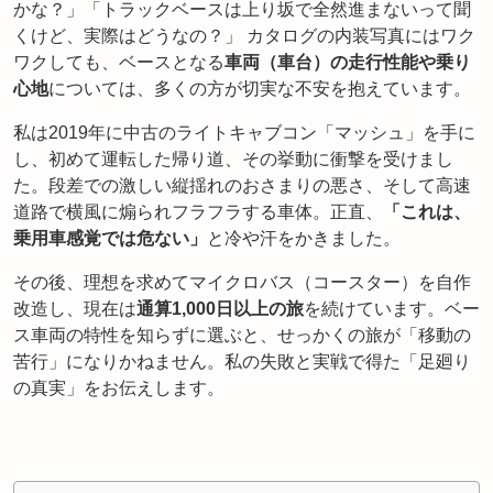
かな？」「トラックベースは上り坂で全然進まないって聞
くけど、実際はどうなの？」 カタログの内装写真にはワク
ワクしても、ベースとなる
車両（車台）の走行性能や乗り
心地
については、多くの方が切実な不安を抱えています。
私は2019年に中古のライトキャブコン「マッシュ」を手に
し、初めて運転した帰り道、その挙動に衝撃を受けまし
た。段差での激しい縦揺れのおさまりの悪さ、そして高速
道路で横風に煽られフラフラする車体。正直、
「これは、
乗用車感覚では危ない」
と冷や汗をかきました。
その後、理想を求めてマイクロバス（コースター）を自作
改造し、現在は
通算1,000日以上の旅
を続けています。ベー
ス車両の特性を知らずに選ぶと、せっかくの旅が「移動の
苦行」になりかねません。私の失敗と実戦で得た「足廻り
の真実」をお伝えします。