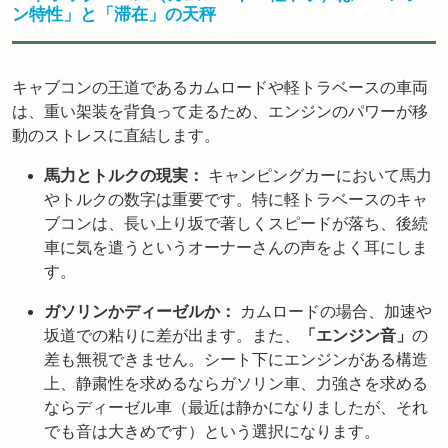
ン特性」と「滞在」の天秤
キャブコンの王道であるカムロードや軽トラベースの車両
は、重い架装を背負って走るため、エンジンのパワーが移
動のストレスに直結します。
馬力とトルクの現実：
キャンピングカーにおいて馬力
やトルクの数字は重要です。特に軽トラベースのキャ
ブコンは、長い上り坂で著しくスピードが落ち、後続
車に気を遣うというオーナーさんの声をよく耳にしま
す。
ガソリンかディーゼルか：
カムロードの場合、加速や
坂道での粘りに差が出ます。また、
「エンジン音」
の
差も無視できません。シート下にエンジンがある構造
上、静粛性を求めるならガソリン車、力強さを求める
ならディーゼル車（最近は静かになりましたが、それ
でも音は大きめです）という選択になります。