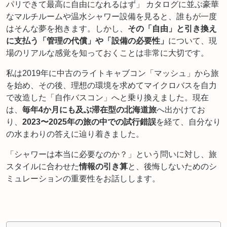
パリできて最高に自由になれるはず」 カタログに並ぶ豪華
なマルチルームや温水シャワー設備を見ると、誰もが一度
はそんな夢を抱きます。しかし、
その「自由」と引き換え
に支払う「管理の代償」や「設備の必要性」
について、現
場のリアルな感覚を知っておくことは非常に大切です。
私は2019年に中古のライトキャブコン「マッシュ」から旅
を始め、その後、理想の環境を求めてマイクロバスを自力
で改造した「自作バスコン」へと乗り換えました。現在
は、
毎年4か月にも及ぶ滞在型の北海道旅
へ出かけてお
り、
2023〜2025年の旅の中での試行錯誤
を経て、自分なり
の水まわりの答えに辿り着きました。
「シャワーは本当に必要なのか？」という問いに対し、旅
スタイルに合わせた
情報の引き算
と、後悔しないためのシ
ミュレーションの重要性をお話しします。