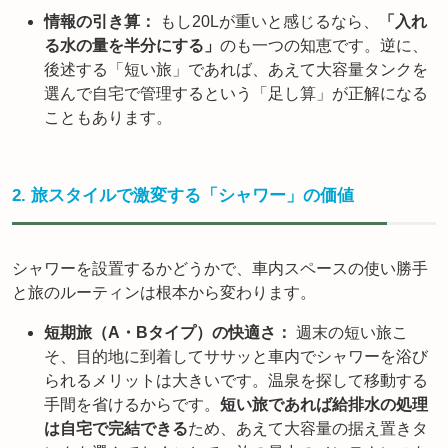
情報の引き算：
もし20Lが重いと感じるなら、
「入れ
る水の量を半分にする」
のも一つの知恵です。逆に、
後述する「短い旅」であれば、あえて大容量タンクを
選んで自宅で管理するという「足し算」が正解になる
こともあります。
2. 旅スタイルで激変する「シャワー」の価値
シャワーを設置するかどうかで、車内スペースの使い勝手
と旅のルーティンは根本から変わります。
短期旅（A・Bタイプ）の快適さ：
週末の短い旅こ
そ、目的地に到着してササッと車内でシャワーを浴び
られるメリットは大きいです。温泉を探して移動する
手間を省けるからです。
短い旅であれば給排水の処理
は自宅で完結できる
ため、あえて大容量の据え置きタ