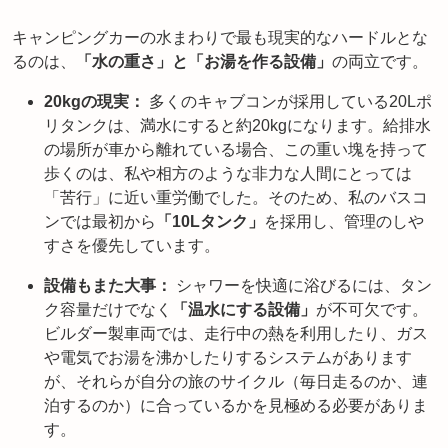
キャンピングカーの水まわりで最も現実的なハードルとな
るのは、
「水の重さ」と「お湯を作る設備」
の両立です。
20kgの現実：
多くのキャブコンが採用している20Lポ
リタンクは、満水にすると約20kgになります。給排水
の場所が車から離れている場合、この重い塊を持って
歩くのは、私や相方のような非力な人間にとっては
「苦行」に近い重労働でした。そのため、私のバスコ
ンでは最初から
「10Lタンク」
を採用し、管理のしや
すさを優先しています。
設備もまた大事：
シャワーを快適に浴びるには、タン
ク容量だけでなく
「温水にする設備」
が不可欠です。
ビルダー製車両では、走行中の熱を利用したり、ガス
や電気でお湯を沸かしたりするシステムがあります
が、それらが自分の旅のサイクル（毎日走るのか、連
泊するのか）に合っているかを見極める必要がありま
す。