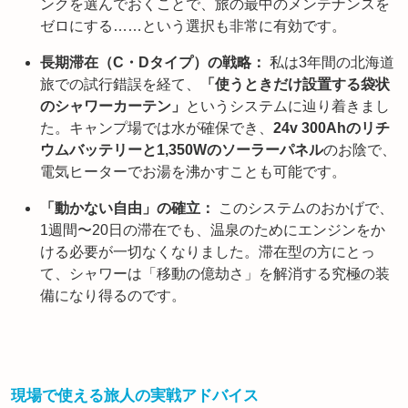
ンクを選んでおくことで、旅の最中のメンテナンスを
ゼロにする……という選択も非常に有効です。
長期滞在（C・Dタイプ）の戦略：
私は3年間の北海道
旅での試行錯誤を経て、
「使うときだけ設置する袋状
のシャワーカーテン」
というシステムに辿り着きまし
た。キャンプ場では水が確保でき、
24v 300Ahのリチ
ウムバッテリーと1,350Wのソーラーパネル
のお陰で、
電気ヒーターでお湯を沸かすことも可能です。
「動かない自由」の確立：
このシステムのおかげで、
1週間〜20日の滞在でも、温泉のためにエンジンをか
ける必要が一切なくなりました。滞在型の方にとっ
て、シャワーは「移動の億劫さ」を解消する究極の装
備になり得るのです。
現場で使える旅人の実戦アドバイス