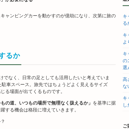
たキャンピングカーを動かすのが億劫になり、次第に旅の
キ
る
キ
よ
キ
するか
の
選
けでなく、日常の足としても活用したいと考えていま
高
た駐車スペース。旅先ではちょうどよく見えるサイズ
な
感じる場面が出てくるものです。
キ
つもの道、いつもの場所で無理なく扱えるか」
を基準に据
し
活躍する機会は格段に増えていきます。
か？
ご