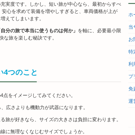
の充実度です。しかし、短い旅が中心なら、最初からすべ
、安心を求めて装備を増やしすぎると、車両価格が上が
ホ
も増えてしまいます。
当
「自分の旅で本当に使うものは何か」
を軸に、必要最小限
快な旅を楽しむ秘訣です。
お
特
利
い4つのこと
プ
免
4点をイメージしてみてください。
運
ら、広さよりも機動力が武器になります。
巡る旅が好きなら、サイズの大きさは負担に変わります。
動線に無理なくなじむサイズでしょうか。