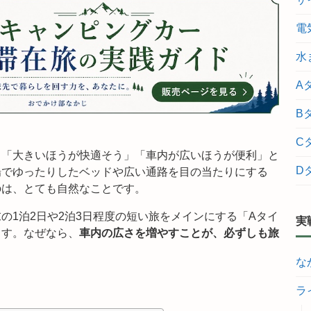
電
水
A
B
C
も「大きいほうが快適そう」「車内が広いほうが便利」と
D
場でゆったりしたベッドや広い通路を目の当たりにする
のは、とても自然なことです。
の1泊2日や2泊3日程度の短い旅をメインにする「Aタイ
実
ます。なぜなら、
車内の広さを増やすことが、必ずしも旅
な
ラ