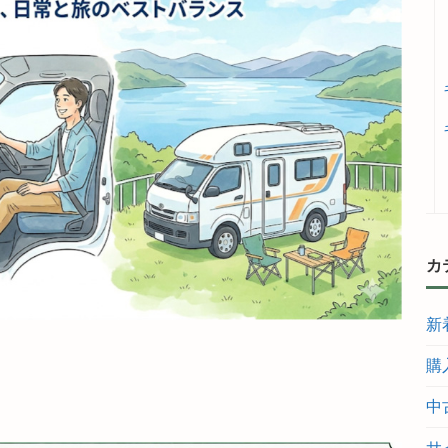
カ
新
購
中
サ