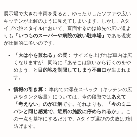
展示場で大きな車両を見ると、ゆったりしたソファや広い
キッチンが正解のように見えてしまいます。しかし、Aタ
イプの旅スタイルにおいて、直面するのは旅先の広い道よ
りも
「いつものスーパーや病院の狭い駐車場」
である現実
が圧倒的に多いのです。
「大は小を兼ねる」の罠：
サイズを上げれば車内は広
くなりますが、同時に「あそこは狭いから行くのをや
めよう」と
目的地を制限してしまう不自由
が生まれま
す。
情報の引き算：
車内での滞在スペック（キッチンの広
さやタンク容量）については、今の段階では
あえて
「考えない」のが正解
です。それよりも、
「今のミニ
バンと同じ感覚で、近所の施設に停められるか」
。こ
の一点を基準にするだけで、Aタイプ選びの失敗は9割
防げます。