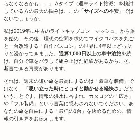
らなくなるかも……」 Aタイプ（週末ライト旅派）を検討
している方の最大の悩みは、この
「サイズへの不安」
では
ないでしょうか。
私は2019年に中古のライトキャブコン「マッシュ」から旅
を始め、その後、理想の空間を求めてマイクロバスを丸ご
と一台改造する「自作バスコン」の世界に4年以上どっぷ
りと浸かってきました。
通算1,000日以上の車中泊旅
を続
け、自分で車をバラして組み上げた経験があるからこそ、
断言できる真実があります。
それは、週末の短い旅を最高にするのは「豪華な装備」で
はなく、
「思い立った時にヒョイと動かせる軽快さ」
だと
いうことです。情報の洪水に呑まれ、カタログの「広さ」
や「フル装備」という言葉に惑わされないでください。あ
なたの旅を自由にする「最強の1台」を決めるための、情
報の引き算をお伝えします。