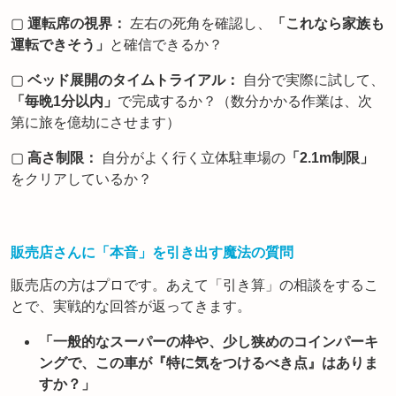
▢
運転席の視界：
左右の死角を確認し、
「これなら家族も
運転できそう」
と確信できるか？
▢
ベッド展開のタイムトライアル：
自分で実際に試して、
「毎晩1分以内」
で完成するか？（数分かかる作業は、次
第に旅を億劫にさせます）
▢
高さ制限：
自分がよく行く立体駐車場の
「2.1m制限」
をクリアしているか？
販売店さんに「本音」を引き出す魔法の質問
販売店の方はプロです。あえて「引き算」の相談をするこ
とで、実戦的な回答が返ってきます。
「
一般的なスーパーの枠や、少し狭めのコインパーキ
ングで、この車が『特に気をつけるべき点』はありま
すか？
」