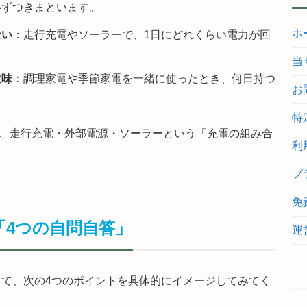
必ずつきまといます。
ホ
ない
：走行充電やソーラーで、1日にどれくらい電力が回
当
意味
：調理家電や季節家電を一緒に使ったとき、何日持つ
お
特
と、走行充電・外部電源・ソーラーという「充電の組み合
利
プ
免
「4つの自問自答」
運
て、次の4つのポイントを具体的にイメージしてみてく