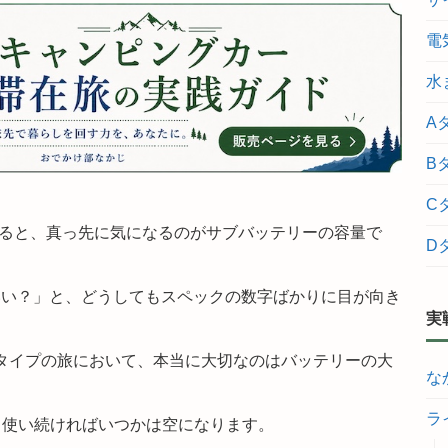
電
水
A
B
C
めると、真っ先に気になるのがサブバッテリーの容量で
D
といい？」と、どうしてもスペックの数字ばかりに目が向き
実
Dタイプの旅において、本当に大切なのはバッテリーの大
な
ラ
、使い続ければいつかは空になります。