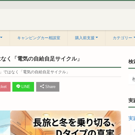
キャンピングカー相談室
購入前支援
カテゴリー
はなく「電気の自給自足サイクル」
検
量」ではなく「電気の自給自足サイクル」
ket
LINE
Share
実
実