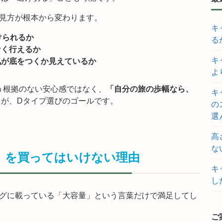
見方が根本から変わります。
キ
けられるか
る
なく行えるか
キ
気が底をつくか見えているか
よ
う根拠のない安心感ではなく、
「自分の旅の歩幅なら、
キ
とが、Dタイプ選びのゴールです。
の
選
高
な
」を買ってはいけない理由
キ
し
ログに載っている「大容量」という言葉だけで満足してし
ご