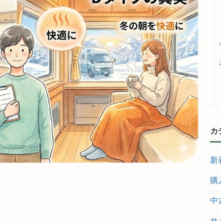
カ
新
購
中
サ