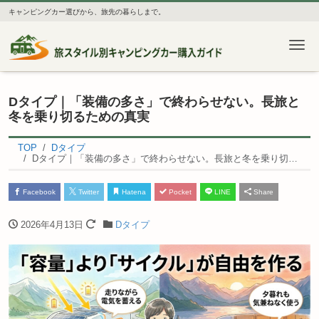
キャンピングカー選びから、旅先の暮らしまで。
Me
Dタイプ｜「装備の多さ」で終わらせない。長旅と
冬を乗り切るための真実
TOP
Dタイプ
Dタイプ｜「装備の多さ」で終わらせない。長旅と冬を乗り切るための真実
Facebook
Twitter
Hatena
Pocket
LINE
Share
2026年4月13日
Dタイプ