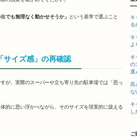
外出でも無理なく動かせそうか」
という基準で選ぶこと
キ
る
キ
よ
キ
い「サイズ感」の再確認
の
選
ですが、実際のスーパーや立ち寄り先の駐車場では「思っ
高
な
キ
具体的に思い浮かべながら、そのサイズを現実的に扱える
し
ご