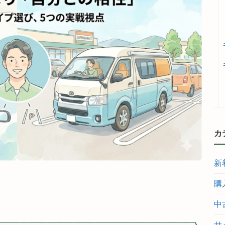
カ
新
購
中
サ