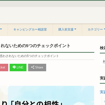
キャンピングカー相談室
購入前支援
カテゴリー
されないための5つのチェックポイント
検
惑わされないための5つのチェックポイント
ket
LINE
Share
実
実