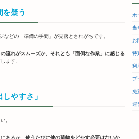
間を疑う
ホ
当
ジなどの「準備の手間」が見落とされがちです。
お
特
その流れがスムーズか、それとも「面倒な作業」に感じる
右します。
利
プ
免
り出しやすさ」
運
さい。
所にあるか。
使うたびに他の荷物をどかす必要はないか
。