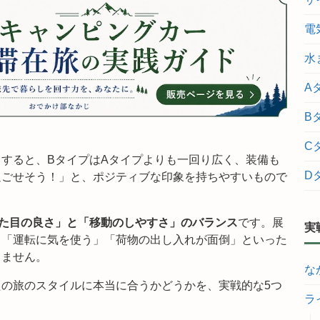
電
水
A
B
C
すると、BタイプはAタイプよりも一回り広く、装備も
D
過ごせそう！」と、ポジティブな印象を持ちやすいもので
た目の良さ」と「移動のしやすさ」のバランス
です。展
実
と「運転に気を使う」「荷物の出し入れが面倒」といった
りません。
な
の旅のスタイルに本当に合うかどうかを、実戦的な5つ
ラ